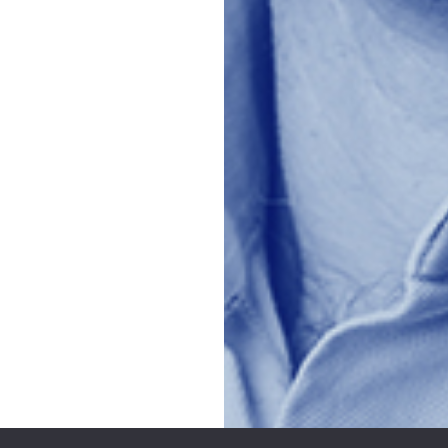
L’Invité.e Business
production originale
Mstream
, préparée et présentée par Clément Le
POUR RECEVOIR LA NEWSLETTER
Tous les droits réservés.