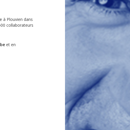
née à Plouvien dans
500 collaborateurs
ube
et en