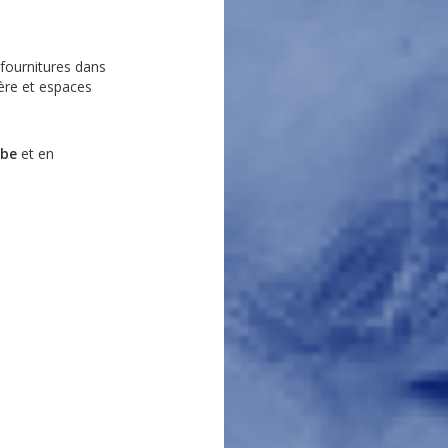
 fournitures dans
ière et espaces
ube
et en