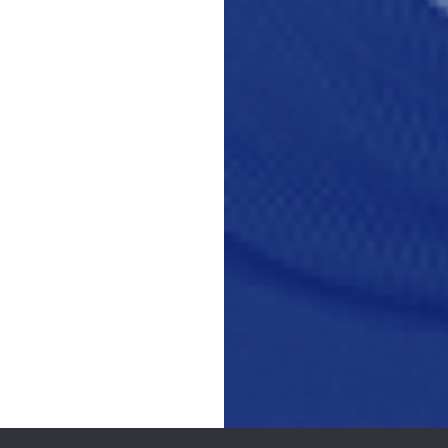
L’Invité.e Business
production originale
Mstream
, préparée et présentée par Clément Le
POUR RECEVOIR LA NEWSLETTER
Tous les droits réservés.